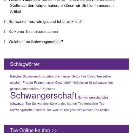
Stoffe auf den Körper haben, erklären wir Dir hier in unserem
Artikel
Schwarzer Tee, wie gesund ist er wirklich?
Kurkuma Tee selber machen
Welcher Tee Schwangerschaft?
Schlagwörter
Babytee
Babywunschtraumtee
Brennessel
Detox Tee
Detox Tee selber
machen
Frauen
Frauenmantel
Gesundheit
Heilpflanze
ist schwarzer tee
gesund
Johanniskraut
Kurkuma
Schwangerschaft
Schwangerschaftstee
schwarzer Tee
Schwarztee
Schwarztee kaufen
Tee herstellen
Tee
Schwangerschaft
weißer Tee
weißer Tee gesund?
weißer Tee kaufen
Tee Online kaufen >>