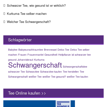
Schwarzer Tee, wie gesund ist er wirklich?
Kurkuma Tee selber machen
Welcher Tee Schwangerschaft?
Schlagwörter
Babytee
Babywunschtraumtee
Brennessel
Detox Tee
Detox Tee selber
machen
Frauen
Frauenmantel
Gesundheit
Heilpflanze
ist schwarzer tee
gesund
Johanniskraut
Kurkuma
Schwangerschaft
Schwangerschaftstee
schwarzer Tee
Schwarztee
Schwarztee kaufen
Tee herstellen
Tee
Schwangerschaft
weißer Tee
weißer Tee gesund?
weißer Tee kaufen
Tee Online kaufen >>