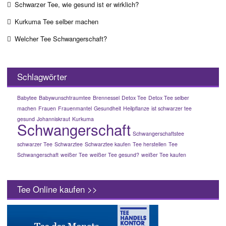
Schwarzer Tee, wie gesund ist er wirklich?
Kurkuma Tee selber machen
Welcher Tee Schwangerschaft?
Schlagwörter
Babytee
Babywunschtraumtee
Brennessel
Detox Tee
Detox Tee selber
machen
Frauen
Frauenmantel
Gesundheit
Heilpflanze
ist schwarzer tee
gesund
Johanniskraut
Kurkuma
Schwangerschaft
Schwangerschaftstee
schwarzer Tee
Schwarztee
Schwarztee kaufen
Tee herstellen
Tee
Schwangerschaft
weißer Tee
weißer Tee gesund?
weißer Tee kaufen
Tee Online kaufen >>