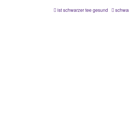
ist schwarzer tee gesund
schwar