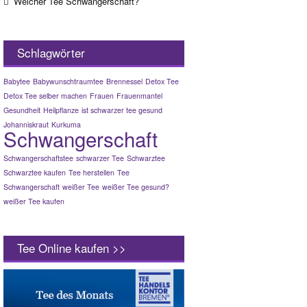
Welcher Tee Schwangerschaft?
Schlagwörter
Babytee
Babywunschtraumtee
Brennessel
Detox Tee
Detox Tee selber machen
Frauen
Frauenmantel
Gesundheit
Heilpflanze
ist schwarzer tee gesund
Johanniskraut
Kurkuma
Schwangerschaft
Schwangerschaftstee
schwarzer Tee
Schwarztee
Schwarztee kaufen
Tee herstellen
Tee
Schwangerschaft
weißer Tee
weißer Tee gesund?
weißer Tee kaufen
Tee Online kaufen >>