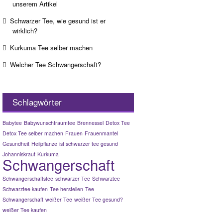
unserem Artikel
Schwarzer Tee, wie gesund ist er
wirklich?
Kurkuma Tee selber machen
Welcher Tee Schwangerschaft?
Schlagwörter
Babytee
Babywunschtraumtee
Brennessel
Detox Tee
Detox Tee selber machen
Frauen
Frauenmantel
Gesundheit
Heilpflanze
ist schwarzer tee gesund
Johanniskraut
Kurkuma
Schwangerschaft
Schwangerschaftstee
schwarzer Tee
Schwarztee
Schwarztee kaufen
Tee herstellen
Tee
Schwangerschaft
weißer Tee
weißer Tee gesund?
weißer Tee kaufen