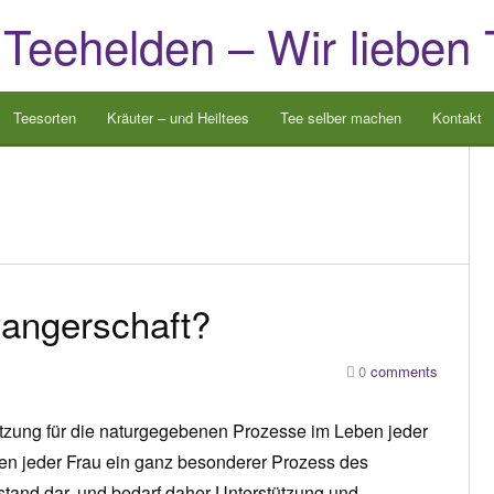
 Teehelden – Wir lieben 
Teesorten
Kräuter – und Heiltees
Tee selber machen
Kontakt
angerschaft?
0
comments
ützung für die naturgegebenen Prozesse im Leben jeder
en jeder Frau ein ganz besonderer Prozess des
tand dar, und bedarf daher Unterstützung und