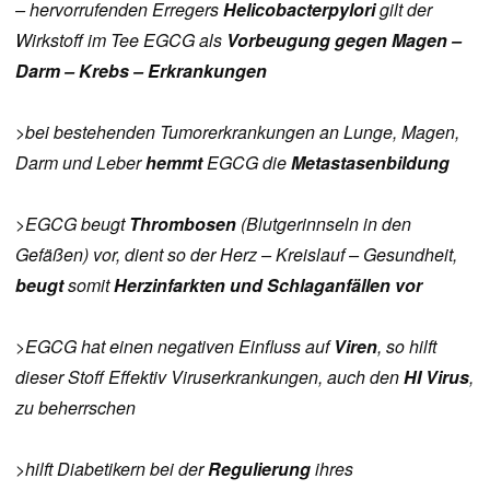
– hervorrufenden Erregers
Helicobacter
pylori
gilt der
Wirkstoff im Tee EGCG als
Vorbeugung gegen Magen –
Darm – Krebs –
Erkrankungen
>bei bestehenden Tumorerkrankungen an Lunge, Magen,
Darm und Leber
hemmt
EGCG die
Metastasenbildung
>EGCG beugt
Thrombosen
(Blutgerinnseln in den
Gefäßen) vor, dient so der Herz – Kreislauf – Gesundheit,
beugt
somit
Herzinfarkten und Schlaganfällen vor
>EGCG hat einen negativen Einfluss auf
Viren
, so hilft
dieser Stoff Effektiv Viruserkrankungen, auch den
HI Virus
,
zu beherrschen
>hilft Diabetikern bei der
Regulierung
ihres