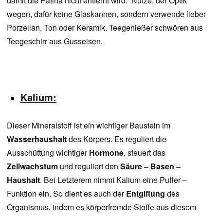
damit die Patina nicht entfernt wird. Nutze, der Optik
wegen, dafür keine Glaskannen, sondern verwende lieber
Porzellan, Ton oder Keramik. Teegenießer schwören aus
Teegeschirr aus Gusseisen.
Kalium:
Dieser Mineralstoff ist ein wichtiger Baustein im
Wasserhaushalt
des Körpers. Es reguliert die
Ausschüttung wichtiger
Hormone
, steuert das
Zellwachstum
und reguliert den
Säure – Basen –
Haushalt
. Bei Letzterem nimmt Kalium eine Puffer –
Funktion ein. So dient es auch der
Entgiftung
des
Organismus, indem es körperfremde Stoffe aus diesem