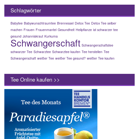
Schlagwörter
Babytee
Babywunschtraumtee
Brennessel
Detox Tee
Detox Tee selber
machen
Frauen
Frauenmantel
Gesundheit
Heilpflanze
ist schwarzer tee
gesund
Johanniskraut
Kurkuma
Schwangerschaft
Schwangerschaftstee
schwarzer Tee
Schwarztee
Schwarztee kaufen
Tee herstellen
Tee
Schwangerschaft
weißer Tee
weißer Tee gesund?
weißer Tee kaufen
Tee Online kaufen >>