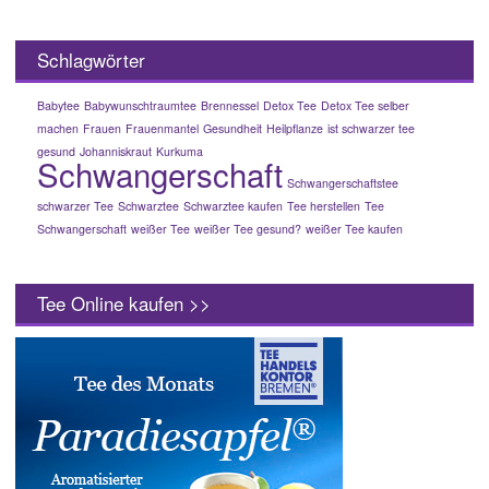
Schlagwörter
Babytee
Babywunschtraumtee
Brennessel
Detox Tee
Detox Tee selber
machen
Frauen
Frauenmantel
Gesundheit
Heilpflanze
ist schwarzer tee
gesund
Johanniskraut
Kurkuma
Schwangerschaft
Schwangerschaftstee
schwarzer Tee
Schwarztee
Schwarztee kaufen
Tee herstellen
Tee
Schwangerschaft
weißer Tee
weißer Tee gesund?
weißer Tee kaufen
Tee Online kaufen >>