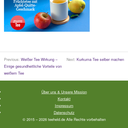
Previous:
Weißer Tee Wirkung –
Next:
Kurkuma Tee selber machen
Einige gesundheitliche Vorteile von
weißem Tee
Über uns & Unsere Mission
Kontakt
Impressum
Datenschutz
©
2015
– 2026 teeheld.de Alle Rechte vorbehalten